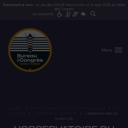
Événement à venir :
Le Jeu des 1000 € France Inter, Le
19 août 2026
au Palais
des Congrès
Accessibilité
Menu
ACCUEIL
/
VOTRE ÉVÉNEMENT À LORIENT BRETAGNE SUD
/
LES
ACTEURS
/
ANIMATIONS ET ACTIVITÉS
/
L’OBSERVATOIRE DU
PLANCTON