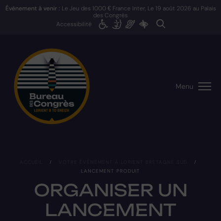
Événement à venir :
Le Jeu des 1000 € France Inter, Le
19 août 2026
au Palais
des Congrès
Accessibilité
Menu
ACCUEIL
/
VOTRE ÉVÉNEMENT À LORIENT BRETAGNE SUD
/
LANCEMENT PRODUIT
ORGANISER UN
LANCEMENT