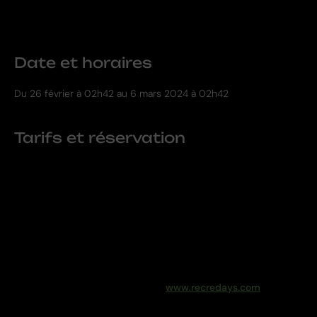
10€ pour les 2-16ans, 9€ à partir de 4 enfants, 6,50€ pour les
adultes.
Date et horaires
Du
26 février
à 02h42 au
6 mars 2024 à 02h42
Tarifs et réservation
10€ pour les 2-16ans
9€ à partir de 4 enfants
6,50€ pour les adultes
Billetterie en ligne ou sur place :
www.recredays.com