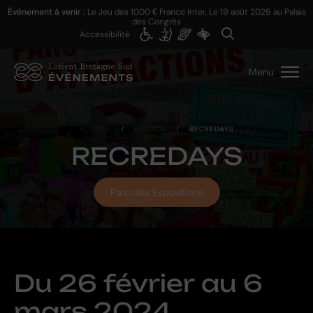
Événement à venir :
Le Jeu des 1000 € France Inter, Le
19 août 2026
au Palais
des Congrès
Accessibilité
Menu
ACCUEIL
/
AGENDA
/
RECREDAYS
RECREDAYS
Parc des Expositions
Du
26 février
au
6
mars 2024