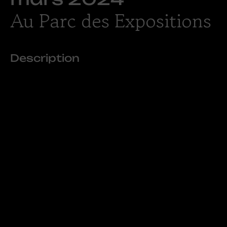
Au Parc des Expositions
Description
Au fil des années, RECREDAYS est devenu l’un des leaders
nationaux du concept de parc de loisirs couvert temporaire.
Avec l’expérience acquise grâce à de nombreux évènements
sur différentes villes du Centre et de l’Ouest de la France,
RECREDAYS est présent depuis maintenant plus de 14 ans et
revient tous les ans dans chaque ville.
Les clients, petits et grands, sont séduits par ce concept qui
permet de s’amuser, dans un lieu sécurisé avec un seul droit
d’accès en illimité, quelque soit les aléas de la météo. Pour
toujours surprendre, à chaque édition, RECREDAYS présente
des nouveautés : cette année, tentez de résoudre des énigmes
captivantes et découvrir les secrets de notre salle de jeu
ESCAPE GAME
, glissez sur notre
LUGE
géante de 30m de long,