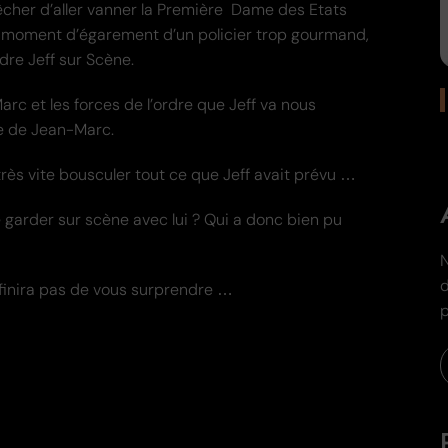
pêcher d’aller vanner la Première Dame des Etats
n moment d’égarement d’un policier trop gourmand,
re Jeff sur Scène.
rc et les forces de l’ordre que Jeff va nous
ie de Jean-Marc.
ès vite bousculer tout ce que Jeff avait prévu …
 le garder sur scène avec lui ? Qui a donc bien pu
N
d
finira pas de vous surprendre …
p