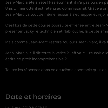
Jean-Marc a été arrêté ! Pas étonnant, il n’a pas pu s’em
Unis … menotté, il est retenu au commissariat. Grâce à u
Jean-Marc va tout de même réussir à s’échapper et rejoind
C’est lors de cette course poursuite effrénée entre Jean-Ma
présenter Jacky, le technicien et Nabilouche, la petite am
Mais comme Jean-Marc restera toujours Jean-Marc, il va tr
Jean-Marc a-t-il dit toute la vérité ? Jeff va-t-il réussir à
écrire ce pitch incompréhensible ?
Toutes les réponses dans ce deuxième spectacle qui n’en 
Date et horaires
Le
16 mai 2019 à 00h59