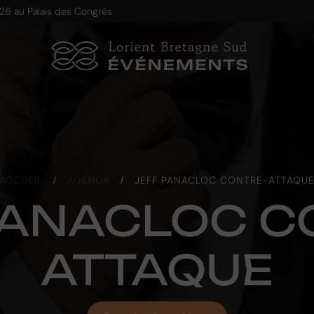
026
au Palais des Congrès
ACCUEIL
/
AGENDA
/
JEFF PANACLOC CONTRE-ATTAQU
PANACLOC C
ATTAQUE