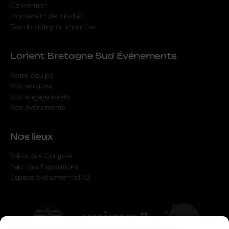
Convention
Lancement de produit
Teambuilding ou incentive
Lorient Bretagne Sud Événements
Notre équipe
Nos services
Nos engagements
Nos événements
Nos lieux
Palais des Congrès
Parc des Expositions
Espace événementiel K2