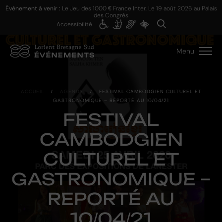
Événement à venir :
Le Jeu des 1000 € France Inter, Le
19 août 2026
au Palais
des Congrès
Accessibilité
Menu
ACCUEIL
/
AGENDA
/
FESTIVAL CAMBODGIEN CULTUREL ET
GASTRONOMIQUE – REPORTÉ AU 10/04/21
FESTIVAL
CAMBODGIEN
CULTUREL ET
GASTRONOMIQUE –
REPORTÉ AU
10/04/21