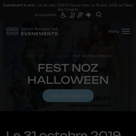
Événement à venir :
Le Jeu des 1000 € France Inter, Le
19 août 2026
au Palais
des Congrès
Accessibilité
Menu
ACCUEIL
/
AGENDA
/
FEST NOZ HALLOWEEN
FEST NOZ
HALLOWEEN
Palais des Congrès
Le
31 octobre 2019