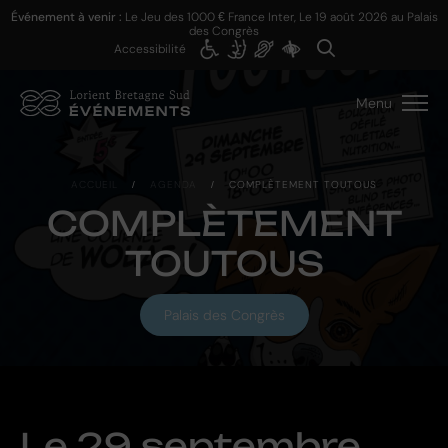
Événement à venir :
Le Jeu des 1000 € France Inter, Le
19 août 2026
au Palais
des Congrès
Accessibilité
Menu
ACCUEIL
/
AGENDA
/
COMPLÈTEMENT TOUTOUS
COMPLÈTEMENT
TOUTOUS
Palais des Congrès
Le
29 septembre