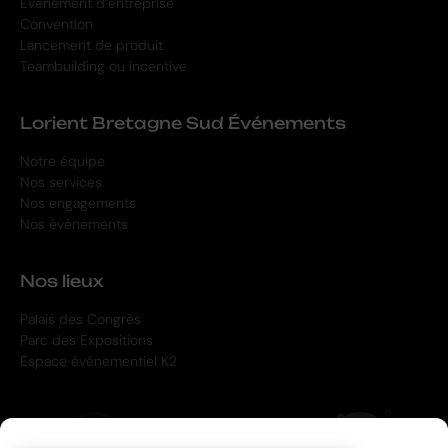
Événement d’entreprise
Convention
Lancement de produit
Teambuilding ou incentive
Lorient Bretagne Sud Événements
Notre équipe
Nos services
Nos engagements
Nos événements
Nos lieux
Palais des Congrès
Parc des Expositions
Espace événementiel K2