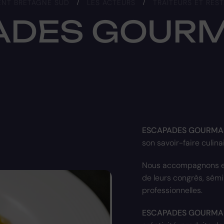
ENT BRETAGNE SUD
/
LES ACTEURS
/
TRAITEURS ET RES
ADES GOUR
ESCAPADES GOURMA
son savoir-faire culina
Nous accompagnons entr
de leurs congrès, sém
professionnelles.
ESCAPADES GOURMA