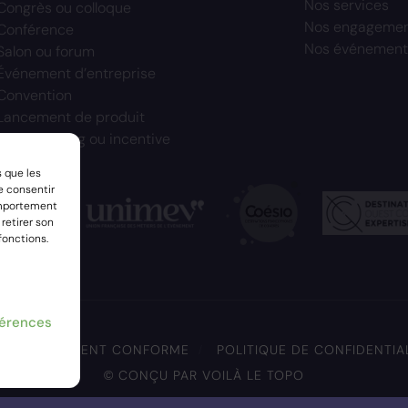
Nos services
Congrès ou colloque
Nos engageme
Conférence
Nos événement
Salon ou forum
Événement d’entreprise
Convention
Lancement de produit
Teambuilding ou incentive
s que les
e consentir
omportement
 retirer son
fonctions.
férences
 : PARTIELLEMENT CONFORME
POLITIQUE DE CONFIDENTIA
© CONÇU PAR VOILÀ LE TOPO