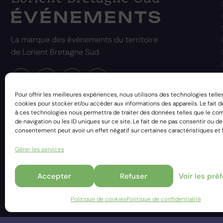
La marque des événements du territoire
de Lorient Bretagne Sud.
Pour offrir les meilleures expériences, nous utilisons des technologies telle
cookies pour stocker et/ou accéder aux informations des appareils. Le fait d
à ces technologies nous permettra de traiter des données telles que le c
de navigation ou les ID uniques sur ce site. Le fait de ne pas consentir ou de
consentement peut avoir un effet négatif sur certaines caractéristiques et 
Gérer les services
Accepter
Refuser
Voir les pré
RESSOURCES
MENTIONS LÉGALES
ACCESSIBILITÉ
Politique de cookies
Politique de confidentialité