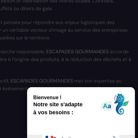
saison et valorisation des filières locales. Cocktails,
uffets ou dîners de gala.
t pensée pour répondre aux enjeux logistiques des
 un véritable vecteur d’image au service des entreprises
illies sur le territoire.
marche responsable,
ESCAPADES GOURMANDES
accorde
ère à l’origine des produits, à la réduction des déchets et à
ctif,
ESCAPADES GOURMANDES
met son expertise au
té événementielle du territoire, aux côtés du
Bureau des