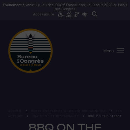
Événement à venir :
Le Jeu des 1000 € France Inter, Le
19 août 2026
au Palais
des Congrès
Accessibilité
Menu
ACCUEIL
/
VOTRE ÉVÉNEMENT À LORIENT BRETAGNE SUD
/
LES
ACTEURS
/
TRAITEURS ET RESTAURANTS
/
BBQ ON THE STREET
BBQ ON THE