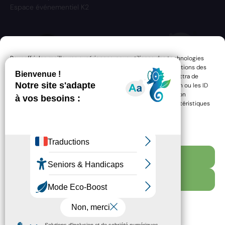
Espace événementiel K2
Pour offrir les meilleures expériences, nous utilisons des technologies
telles que les cookies pour stocker et/ou accéder aux informations des
appareils. Le fait de consentir à ces technologies nous permettra de
traiter des données telles que le comportement de navigation ou les ID
uniques sur ce site. Le fait de ne pas consentir ou de retirer son
consentement peut avoir un effet négatif sur certaines caractéristiques
et fonctions.
Gérer les services
Accepter
RESSOURCES
MENTIONS LÉGALES
Refuser
ACCESSIBILITÉ : PARTIELLEMENT CONFORME
Voir les préférences
POLITIQUE DE CONFIDENTIALITÉ
PLAN DU SITE
POLITIQUE DE COOKIES (UE)
Politique de cookies
Politique de confidentialité