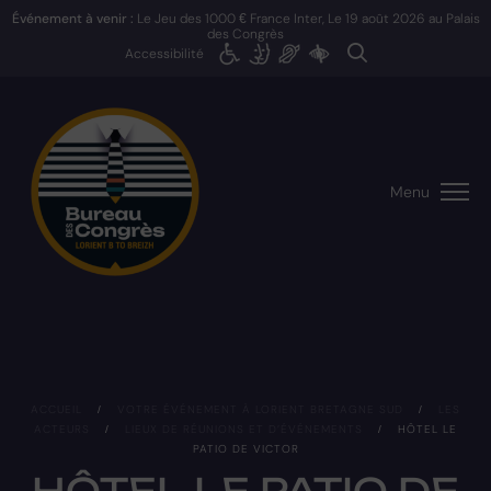
Événement à venir :
Le Jeu des 1000 € France Inter, Le
19 août 2026
au Palais
des Congrès
Accessibilité
Menu
ACCUEIL
/
VOTRE ÉVÉNEMENT À LORIENT BRETAGNE SUD
/
LES
ACTEURS
/
LIEUX DE RÉUNIONS ET D’ÉVÉNEMENTS
/
HÔTEL LE
PATIO DE VICTOR