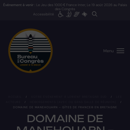
Événement à venir :
Le Jeu des 1000 € France Inter, Le
19 août 2026
au Palais
des Congrès
Accessibilité
Menu
ACCUEIL
/
VOTRE ÉVÉNEMENT À LORIENT BRETAGNE SUD
/
LES
ACTEURS
/
HÉBERGEMENTS (AVEC OU SANS SALLE DE RÉUNION)
/
DOMAINE DE MANEHOUARN – GÎTES DE FRANCE® EN BRETAGNE
DOMAINE DE