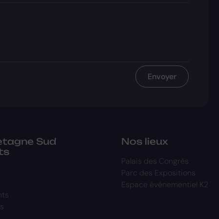
Envoyer
retagne Sud
Nos lieux
ts
Palais des Congrès
Parc des Expositions
Espace événementiel K2
nts
s