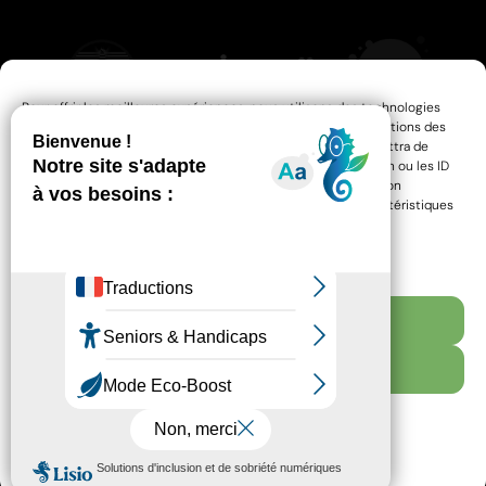
Pour offrir les meilleures expériences, nous utilisons des technologies
telles que les cookies pour stocker et/ou accéder aux informations des
appareils. Le fait de consentir à ces technologies nous permettra de
traiter des données telles que le comportement de navigation ou les ID
uniques sur ce site. Le fait de ne pas consentir ou de retirer son
consentement peut avoir un effet négatif sur certaines caractéristiques
et fonctions.
Gérer les services
Accepter
RESSOURCES
MENTIONS LÉGALES
Refuser
ACCESSIBILITÉ : PARTIELLEMENT CONFORME
POLITIQUE DE CONFIDENTIALITÉ
PLAN DU SITE
Voir les préférences
POLITIQUE DE COOKIES (UE)
© CONÇU PAR VOILÀ LE TOPO
Politique de cookies
Politique de confidentialité