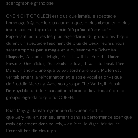
scénographie grandiose !
ONE NIGHT OF QUEEN
est plus que jamais, le spectacle
hommage à
Queen
le plus authentique, le plus abouti et le plus
impressionnant qui n’ait jamais été présenté sur scène.
Reprenant les tubes les plus légendaires du groupe mythique
durant un spectacle fascinant de plus de deux heures, vous
serez emporté par la magie et la puissance de
Bohemian
Rhapsody, A kind of Magic, Friends will be Friends, Under
…
Pressure, One Vision, Somebody to love, I want to break Free
Dans un show d’une qualité extraordinaire,
Gary Mullen
est
véritablement la réincarnation et le sosie vocal et physique
de
Freddie Mercury
. Avec son groupe The Works, il réussit
l’incroyable pari de ressusciter la force et la virtuosité de ce
groupe légendaire que fut
QUEEN
.
Brian May
, guitariste légendaire de
Queen
, certifie
que
Gary Mullen
, non seulement dans sa performance scénique
mais également dans sa voix,
« est bien le digne héritier de
l’excessif
Freddie Mercury
».