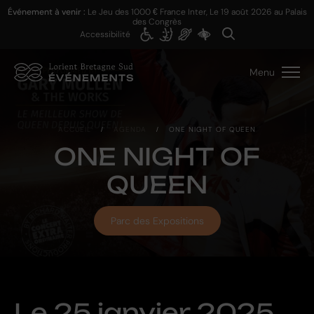
Événement à venir :
Le Jeu des 1000 € France Inter, Le
19 août 2026
au Palais
des Congrès
Accessibilité
Menu
ACCUEIL
/
AGENDA
/
ONE NIGHT OF QUEEN
ONE NIGHT OF
QUEEN
Parc des Expositions
Le
25 janvier 2025