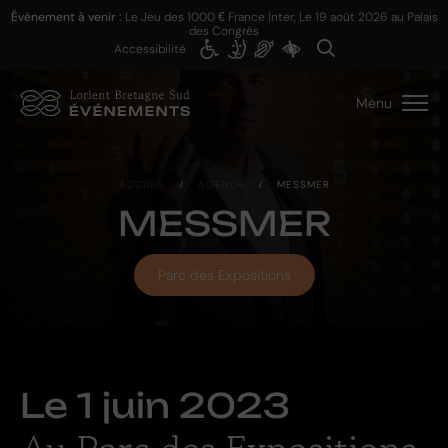
Événement à venir :
Le Jeu des 1000 € France Inter, Le
19 août 2026
au Palais
des Congrès
Accessibilité
Menu
ACCUEIL
/
AGENDA
/
MESSMER
MESSMER
Parc des Expositions
Le
1 juin 2023