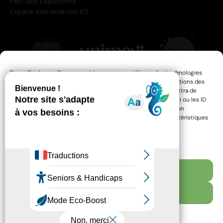
Parc des Expositions
Espace événementiel K2
Pour offrir les meilleures expériences, nous utilisons des technologies
telles que les cookies pour stocker et/ou accéder aux informations des
appareils. Le fait de consentir à ces technologies nous permettra de
traiter des données telles que le comportement de navigation ou les ID
uniques sur ce site. Le fait de ne pas consentir ou de retirer son
consentement peut avoir un effet négatif sur certaines caractéristiques
et fonctions.
Gérer les services
Accepter
RESSOURCES
MENTIONS LÉGALES
Refuser
ACCESSIBILITÉ : PARTIELLEMENT CONFORME
POLITIQUE DE CONFIDENTIALITÉ
PLAN DU SITE
Voir les préférences
POLITIQUE DE COOKIES (UE)