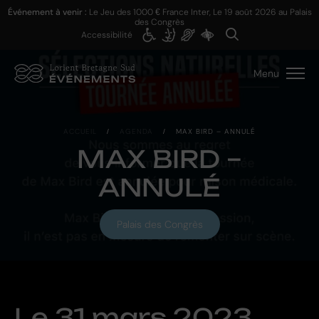
Événement à venir :
Le Jeu des 1000 € France Inter, Le
19 août 2026
au Palais
des Congrès
Accessibilité
Menu
ACCUEIL
/
AGENDA
/
MAX BIRD – ANNULÉ
MAX BIRD –
ANNULÉ
Palais des Congrès
Le
31 mars 2023