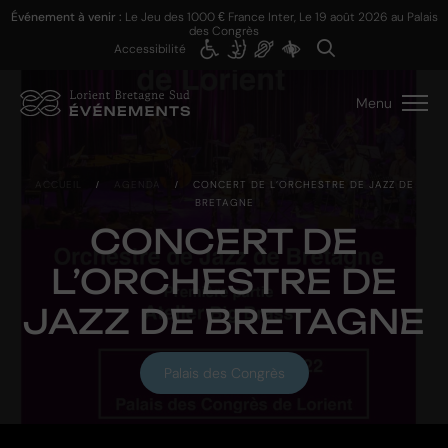
Événement à venir :
Le Jeu des 1000 € France Inter, Le
19 août 2026
au Palais
des Congrès
Accessibilité
Menu
ACCUEIL
/
AGENDA
/
CONCERT DE L’ORCHESTRE DE JAZZ DE
BRETAGNE
CONCERT DE
L’ORCHESTRE DE
JAZZ DE BRETAGNE
Palais des Congrès