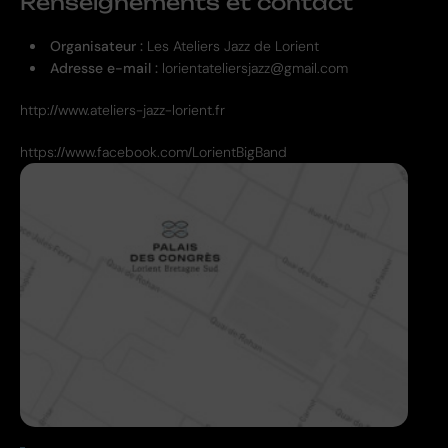
Renseignements et contact
Organisateur :
Les Ateliers Jazz de Lorient
Adresse e-mail :
lorientateliersjazz@gmail.com
http://www.ateliers-jazz-lorient.fr
https://www.facebook.com/LorientBigBand