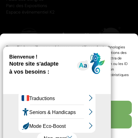
Parc des Expositions
Espace événementiel K2
Pour offrir les meilleures expériences, nous utilisons des technologies
telles que les cookies pour stocker et/ou accéder aux informations des
appareils. Le fait de consentir à ces technologies nous permettra de
traiter des données telles que le comportement de navigation ou les ID
uniques sur ce site. Le fait de ne pas consentir ou de retirer son
consentement peut avoir un effet négatif sur certaines caractéristiques
et fonctions.
Gérer les services
Accepter
RESSOURCES
MENTIONS LÉGALES
Refuser
ACCESSIBILITÉ : PARTIELLEMENT CONFORME
POLITIQUE DE CONFIDENTIALITÉ
PLAN DU SITE
Voir les préférences