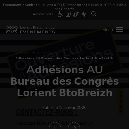
Événement à venir :
Le Jeu des 1000 € France Inter, Le
19 août 2026
au Palais
des Congrès
Accessibilité
Menu
ACCUEIL
/
LE MAGAZINE
/
BUREAU DES CONGRÈS
/
A𝗱𝗵𝗲́𝘀𝗶𝗼𝗻𝘀 AU 𝗕𝘂𝗿𝗲𝗮𝘂 𝗱𝗲𝘀 𝗖𝗼𝗻𝗴𝗿𝗲̀𝘀 𝗟𝗼𝗿𝗶𝗲𝗻𝘁 𝗕𝘁𝗼𝗕𝗿𝗲𝗶𝘇𝗵
A𝗱𝗵𝗲́𝘀𝗶𝗼𝗻𝘀 AU
𝗕𝘂𝗿𝗲𝗮𝘂 𝗱𝗲𝘀 𝗖𝗼𝗻𝗴𝗿𝗲̀𝘀
𝗟𝗼𝗿𝗶𝗲𝗻𝘁 𝗕𝘁𝗼𝗕𝗿𝗲𝗶𝘇𝗵
Publié le 13 janvier 2026