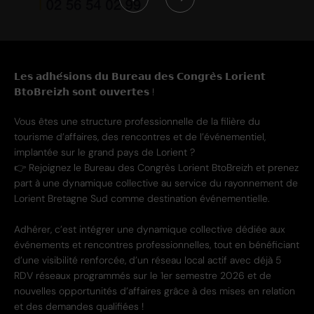
𝗟𝗲𝘀 𝗮𝗱𝗵𝗲́𝘀𝗶𝗼𝗻𝘀 𝗱𝘂 𝗕𝘂𝗿𝗲𝗮𝘂 𝗱𝗲𝘀 𝗖𝗼𝗻𝗴𝗿𝗲̀𝘀 𝗟𝗼𝗿𝗶𝗲𝗻𝘁
𝗕𝘁𝗼𝗕𝗿𝗲𝗶𝘇𝗵 𝘀𝗼𝗻𝘁 𝗼𝘂𝘃𝗲𝗿𝘁𝗲𝘀 !
Vous êtes une structure professionnelle de la filière du
tourisme d’affaires, des rencontres et de l’événementiel,
implantée sur le grand pays de Lorient ?
👉 Rejoignez le Bureau des Congrès Lorient BtoBreizh et prenez
part à une dynamique collective au service du rayonnement de
Lorient Bretagne Sud comme destination événementielle.
Adhérer, c’est intégrer une dynamique collective dédiée aux
événements et rencontres professionnelles, tout en bénéficiant
d’une visibilité renforcée, d’un réseau local actif avec déjà 5
RDV réseaux programmés sur le 1er semestre 2026 et de
nouvelles opportunités d’affaires grâce à des mises en relation
et des demandes qualifiées !