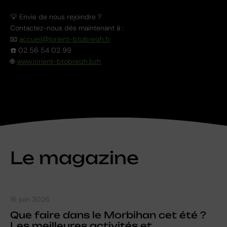
💡 Envie de nous rejoindre ?
Contactez-nous dès maintenant à :
📧
accueil@lorient-btobreizh.fr
☎️ 02 56 54 02 99
🌐
www.lorient-btobreizh.bzh
Le magazine
16 juin 2026
Que faire dans le Morbihan cet été ?
Les meilleures activités et